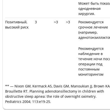
Может быть показ
однодневная
хирургия.
Позитивный,
3
>
3
>3
Рекомендуется
высокий риск
срочное лечение
(например,
аденотонзиллэкто
Рекомендуется
наблюдение в
течение ночи пос
операции под
постоянным
мониторингом
** — Nixon GM, Kermack AS, Davis GM, Manoukian JJ, Brown KA
Brouillette RT. Planning adenotonsillecto
my in children with
obstructive sleep apnea: the role of overnight oximetry.
Pediatrics 2004; 113:e19-25.