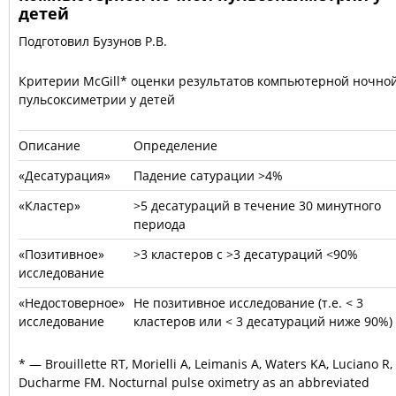
детей
Подготовил Бузунов Р.В.
Критерии McGill* оценки результатов компьютерной ночно
пульсоксиметрии у детей
Описание
Определение
«Десатурация»
Падение сатурации
>
4%
«Кластер»
>
5 десатураций в течение 30 минутного
периода
«Позитивное»
>
3 кластеров с
>
3 десатураций <90%
исследование
«Недостоверное»
Не позитивное исследование (т.е. < 3
исследование
кластеров или < 3 десатураций ниже 90%)
* — Brouillette RT, Morielli A, Leimanis A, Waters KA, Luciano R,
Ducharme FM. Nocturnal pulse oximetry as an abbreviated