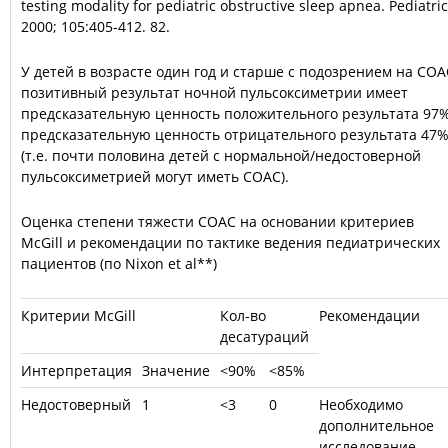
testing modality for pediatric obstructive sleep apnea. Pediatri
2000; 105:405-412. 82.
У детей в возрасте один год и старше с подозрением на СОА
позитивный результат ночной пульсоксиметрии имеет
предсказательную ценность положительного результата 97%
предсказательную ценность отрицательного результата 47
(т.е. почти половина детей с нормальной/недос
товерной
пульсоксиметрией могут иметь СОАС).
Оценка степени тяжести СОАС на основании критериев
McGill и рекомендации по тактике ведения педиатрических
пациентов (по Nixon et al**)
Критерии McGill
Кол-во
Рекомендации
десатураций
Интерпретация
Значение
<90%
<85%
Недостоверный
1
<3
0
Необходимо
дополнительное
исследование