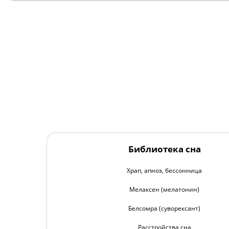
Библиотека сна
Храп, апноэ, бессонница
Мелаксен (мелатонин)
Белсомра (суворексант)
Расстройства сна