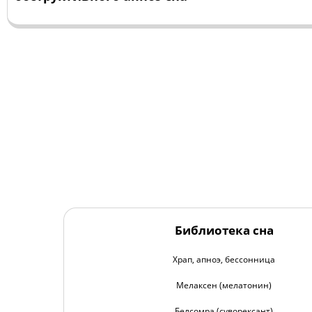
Библиотека сна
Храп, апноэ, бессонница
Мелаксен (мелатонин)
Белсомра (суворексант)