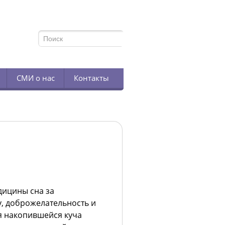
TELEGRAM
СМИ о нас
Контакты
дицины сна за
, доброжелательность и
я накопившейся куча