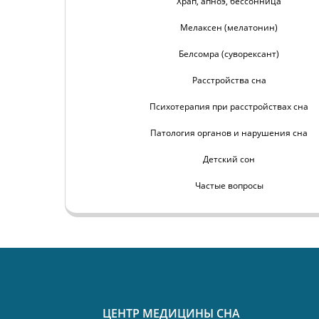
Храп, апноэ, бессонница
Мелаксен (мелатонин)
Белсомра (суворексант)
Расстройства сна
Психотерапия при расстройствах сна
Патология органов и нарушения сна
Детский сон
Частые вопросы
ЦЕНТР МЕДИЦИНЫ СНА