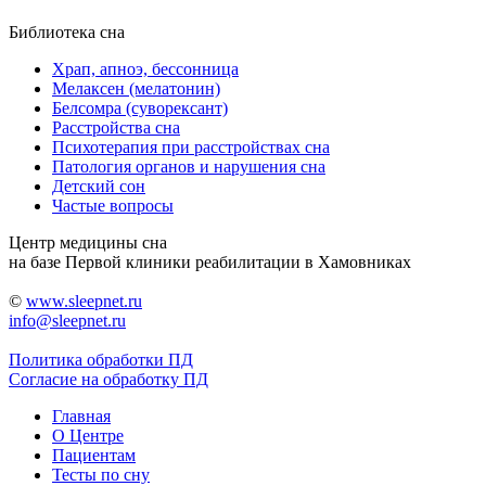
Библиотека сна
Храп, апноэ, бессонница
Мелаксен (мелатонин)
Белсомра (суворексант)
Расстройства сна
Психотерапия при расстройствах сна
Патология органов и нарушения сна
Детский сон
Частые вопросы
Центр медицины сна
на базе Первой клиники реабилитации в Хамовниках
©
www.sleepnet.ru
info@sleepnet.ru
Политика обработки ПД
Согласие на обработку ПД
Главная
О Центре
Пациентам
Тесты по сну