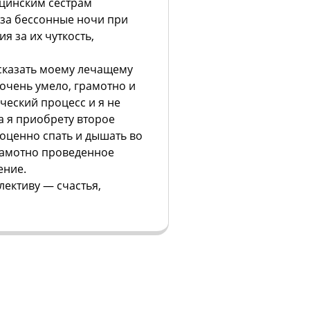
ицинским сёстрам
 за бессонные ночи при
я за их чуткость,
сказать моему лечащему
очень умело, грамотно и
ческий процесс и я не
а я приобрету второе
ноценно спать и дышать во
грамотно проведенное
ение.
ективу — счастья,