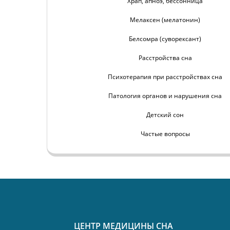
Храп, апноэ, бессонница
Мелаксен (мелатонин)
Белсомра (суворексант)
Расстройства сна
Психотерапия при расстройствах сна
Патология органов и нарушения сна
Детский сон
Частые вопросы
ЦЕНТР МЕДИЦИНЫ СНА