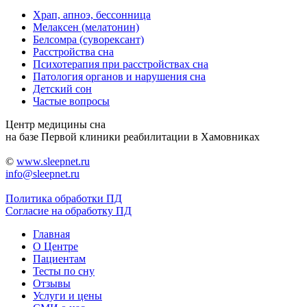
Храп, апноэ, бессонница
Мелаксен (мелатонин)
Белсомра (суворексант)
Расстройства сна
Психотерапия при расстройствах сна
Патология органов и нарушения сна
Детский сон
Частые вопросы
Центр медицины сна
на базе Первой клиники реабилитации в Хамовниках
©
www.sleepnet.ru
info@sleepnet.ru
Политика обработки ПД
Согласие на обработку ПД
Главная
О Центре
Пациентам
Тесты по сну
Отзывы
Услуги и цены