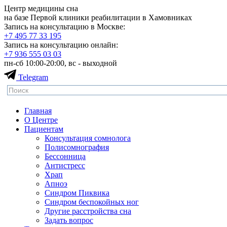
Центр медицины сна
на базе Первой клиники реабилитации в Хамовниках
Запись на консультацию в Москве:
+7 495
77 33 195
Запись на консультацию онлайн:
+7 936
555 03 03
пн-сб 10:00-20:00, вс - выходной
Telegram
Главная
О Центре
Пациентам
Консультация сомнолога
Полисомнография
Бессонница
Антистресс
Храп
Апноэ
Синдром Пиквика
Синдром беспокойных ног
Другие расстройства сна
Задать вопрос