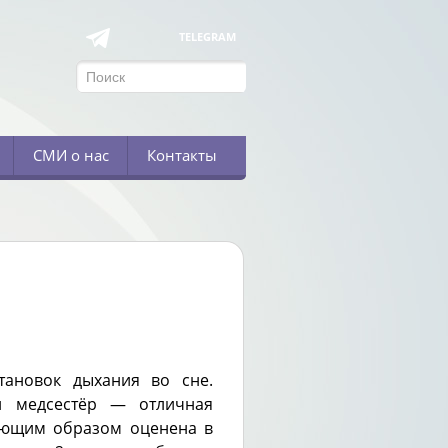
TELEGRAM
СМИ о нас
Контакты
тановок дыхания во сне.
и медсестёр — отличная
ующим образом оценена в