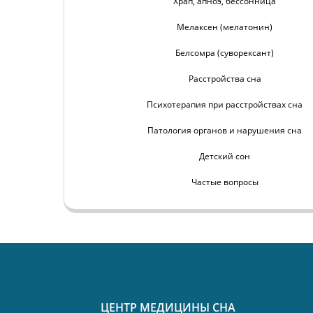
Храп, апноэ, бессонница
Мелаксен (мелатонин)
Белсомра (суворексант)
Расстройства сна
Психотерапия при расстройствах сна
Патология органов и нарушения сна
Детский сон
Частые вопросы
ЦЕНТР МЕДИЦИНЫ СНА