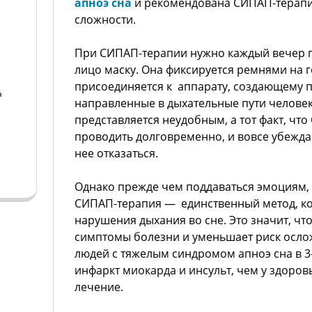
апноэ сна
и рекомендована СИПАП-терапия
сложности.
При СИПАП-терапии нужно каждый вечер п
лицо маску. Она фиксируется ремнями на 
присоединяется к аппарату, создающему п
а
направленные в дыхательные пути человек
представляется неудобным, а тот факт, чт
а
проводить долговременно, и вовсе убежда
нее отказаться.
Однако прежде чем поддаваться эмоциям, 
СИПАП-терапия — единственный метод, ко
нарушения дыхания во сне. Это значит, чт
симптомы болезни и уменьшает риск осло
людей с тяжелым синдромом апноэ сна в 3
инфаркт миокарда и инсульт, чем у здоров
лечение.