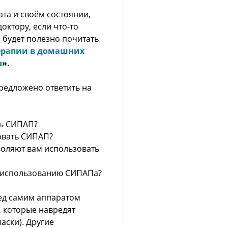
ата и своём состоянии,
октору, если что-то
 будет полезно почитать
ерапии в домашних
в
».
редложено ответить на
ть СИПАП?
овать СИПАП?
воляют вам использовать
т использованию СИПАПа?
ред самим аппаратом
, которые навредят
аски). Другие