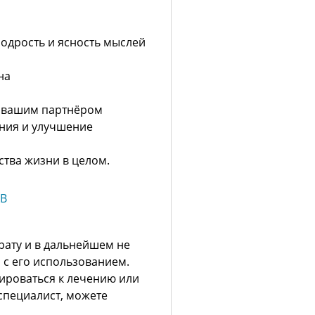
бодрость и ясность мыслей
на
с вашим партнёром
ния и улучшение
тва жизни в целом.
рату и в дальнейшем не
 с его использованием.
тироваться к лечению или
 специалист, можете