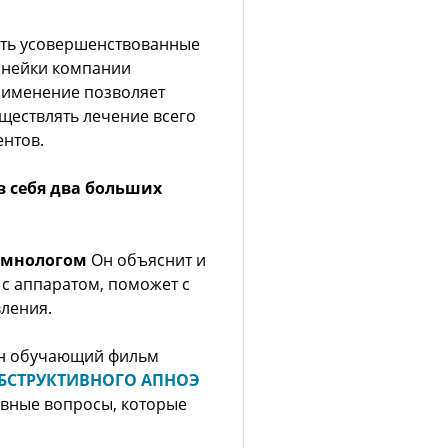
сть усовершенствованные
инейки компании
рименение позволяет
ществлять лечение всего
ентов.
в себя два больших
сомнологом
Он объяснит и
 с аппаратом, поможет с
ления.
ан обучающий фильм
БСТРУКТИВНОГО АПНОЭ
овные вопросы, которые