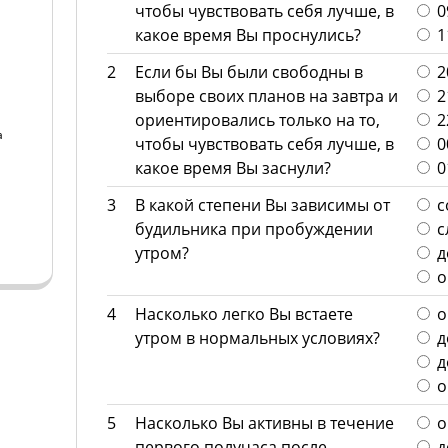
чтобы чувствовать себя лучше, в
09
какое время Вы проснулись?
11
2
Если бы Вы были свободны в
20
выборе своих планов на завтра и
21
ориентировались только на то,
22
а
чтобы чувствовать себя лучше, в
00
какое время Вы заснули?
01
а
3
В какой степени Вы зависимы от
с
будильника при пробуждении
с
утром?
д
о
4
Насколько легко Вы встаете
о
утром в нормальных условиях?
д
д
о
5
Насколько Вы активны в течение
о
первого получаса после
д