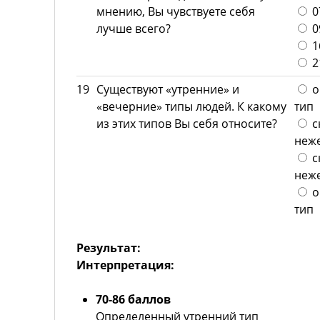
мнению, Вы чувствуете себя
07
лучше всего?
09
16
21
19
Существуют «утренние» и
о
«вечерние» типы людей. К какому
тип
из этих типов Вы себя относите?
с
неж
с
неже
о
тип
Результат:
Интерпретация:
70-86 баллов
Определенный утренний тип