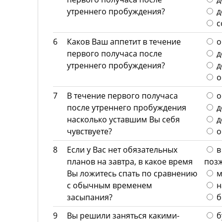
утреннего пробуждения?
д
с
6
Каков Ваш аппетит в течение
о
первого получаса после
д
утреннего пробуждения?
д
о
7
В течение первого получаса
о
после утреннего пробуждения
д
насколько уставшим Вы себя
д
чувствуете?
о
8
Если у Вас нет обязательных
в
планов на завтра, в какое время
поз
Вы ложитесь спать по сравнению
м
с обычным временем
н
засыпания?
б
9
Вы решили заняться какими-
б