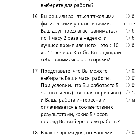
выберете для работы?
16
Вы решили заняться тяжелыми
б
физическими упражнениями.
фор
Ваш друг предлагает заниматься
б
по 1 часу 2 раза в неделю, и
б
лучшее время для него – это с 10
б
до 11 вечера. Как бы Вы ощущали
себя, занимаясь в это время?
17
Представьте, что Вы можете
03
выбирать Ваши часы работы.
07
При условии, что Вы работаете 5-
09
часов в день (включая перерывы)
14
и Ваша работа интересна и
м
оплачивается в соответствии с
результатами, какие 5 часов
подряд Вы выберете для работы?
18
В какое время дня, по Вашему
04