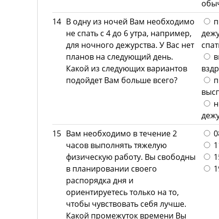
обы
14
В одну из ночей Вам необходимо
п
не спать с 4 до 6 утра, например,
дежу
для ночного дежурства. У Вас нет
спат
планов на следующий день.
в
Какой из следующих вариантов
вздр
подойдет Вам больше всего?
п
высп
н
дежу
15
Вам необходимо в течение 2
08
часов выполнять тяжелую
11
физическую работу. Вы свободны
15
в планировании своего
19
распорядка дня и
ориентируетесь только на то,
чтобы чувствовать себя лучше.
Какой промежуток времени Вы