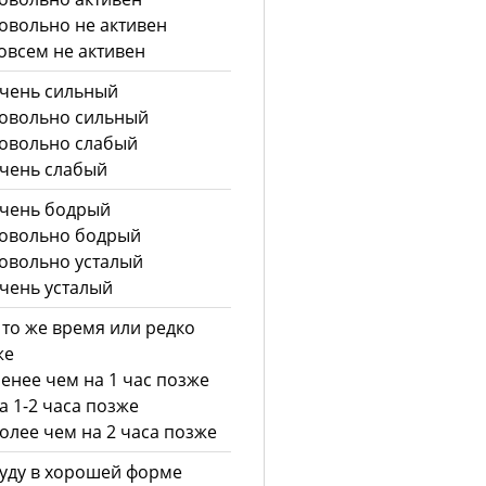
овольно не активен
овсем не активен
чень сильный
овольно сильный
овольно слабый
чень слабый
чень бодрый
овольно бодрый
овольно усталый
чень усталый
 то же время или редко
же
енее чем на 1 час позже
а 1-2 часа позже
олее чем на 2 часа позже
уду в хорошей форме