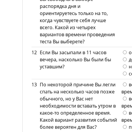
распорядка дня и
ориентируетесь только на то,
когда чувствуете себя лучше
всего. Какой из четырех
вариантов времени проведения
теста Вы выберете?
12
Если Вы засыпали в 11 часов
о
вечера, насколько Вы были бы
д
уставшим?
н
с
13
По некоторой причине Вы легли
в
спать на несколько часов позже
врем
обычного, но у Вас нет
в
необходимости вставать утром в
врем
какое-то определенное время.
в
Какой вариант развития событий
врем
более вероятен для Вас?
п