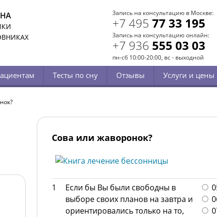
Запись на консультацию в Москве:
СНА
+7 495
77 33 195
ИКИ
Запись на консультацию онлайн:
ОВНИКАХ
+7 936
555 03 03
пн-сб 10:00-20:00, вс - выходной
ациентам
Тесты по сну
Отзывы
Услуги и цены
нок?
Сова или жаворонок?
1
Если бы Вы были свободны в
05
выборе своих планов на завтра и
06
ориентировались только на то,
07