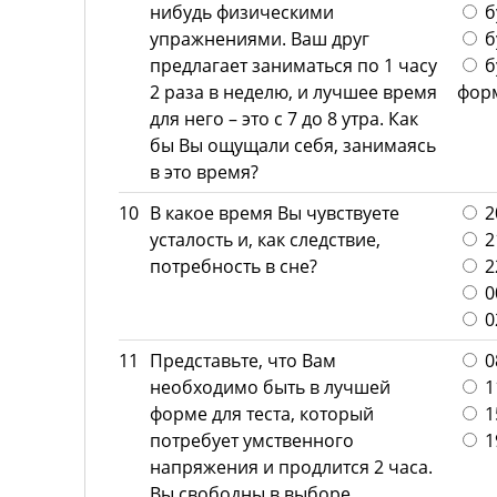
нибудь физическими
б
упражнениями. Ваш друг
б
предлагает заниматься по 1 часу
б
2 раза в неделю, и лучшее время
фор
для него – это с 7 до 8 утра. Как
бы Вы ощущали себя, занимаясь
в это время?
10
В какое время Вы чувствуете
20
усталость и, как следствие,
21
потребность в сне?
22
00
02
11
Представьте, что Вам
08
необходимо быть в лучшей
11
форме для теста, который
15
потребует умственного
19
напряжения и продлится 2 часа.
Вы свободны в выборе