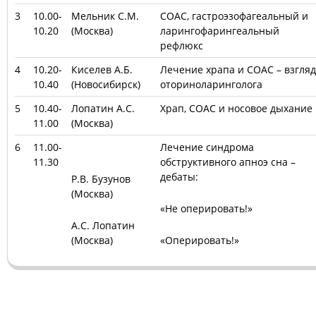
3
10.00-
Мельник С.М.
СОАС, гастроэзофагеальный и
10.20
(Москва)
ларингофарингеальный
рефлюкс
4
10.20-
Киселев А.Б.
Лечение храпа и СОАС – взгляд
10.40
(Новосибирск)
оториноларинголога
5
10.40-
Лопатин А.С.
Храп, СОАС и носовое дыхание
11.00
(Москва)
6
11.00-
Лечение синдрома
11.30
обструктивного апноэ сна –
дебаты:
Р.В. Бузунов
(Москва)
«Не оперировать!»
А.С. Лопатин
(Москва)
«Оперировать!»