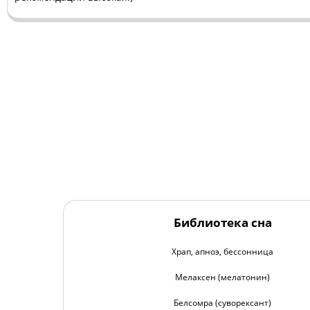
Библиотека сна
Храп, апноэ, бессонница
Мелаксен (мелатонин)
Белсомра (суворексант)